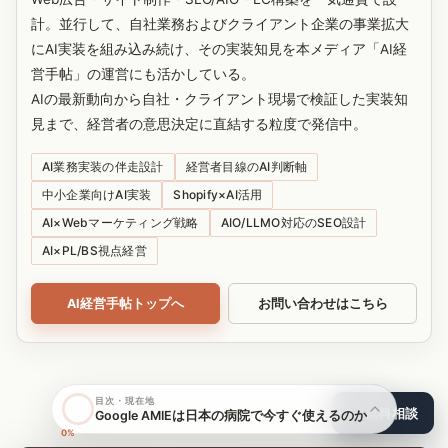
計。並行して、自社業務およびクライアント企業の事業拡大
にAI実装を組み込み続け、その実装知見を本メディア「AI経
営手帖」の運営にも活かしている。
AIの最新動向から自社・クライアント現場で検証した実装知
見まで、経営者の意思決定に直結する粒度で発信中。
AI業務実装の伴走設計
経営者目線のAI判断軸
中小企業向けAI実装
Shopify×AI活用
AI×Webマーケティング戦略
AIO/LLMO対応のSEO設計
AI×PL/BS視点経営
AI経営手帖トップへ
お問い合わせはこちら
目次・現在地
無料相談
Google AMIEは日本の病院で今すぐ使えるのか
0%