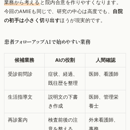
業務から考える
と院内合意を作りやすくなります。
今回のAMIEも同じで、研究の中心は高度でも、
自院
の初手は小さく切り出す
ほうが現実的です。
患者フォローアップAIで始めやすい業務
候補業務
AIの役割
人間確認
受診前問診
症状、経過、
医師、看護師
既往歴を整理
生活指導文
説明文の下書
医師、管理栄
き作成
養士
再診案内
検査前後の注
外来看護師、
意を整える
事務