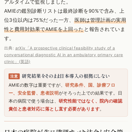
アルタイムで監視しました。
AMIEの鑑別診断リストは最終診断を90%で含み、上
位3位以内は75%だった一方、
医師は管理計画の実用
性と費用対効果でAMIEを上回った
と報告されていま
す。
出典:
arXiv「A prospective clinical feasibility study of a
conversational diagnostic AI in an ambulatory primary care
clinic」(英語)
研究結果をそのまま日本導入の根拠にしない
注意
AMIEの数字は重要ですが、
研究条件、国、診療フロ
ー、安全監督、患者説明
がそろった上での結果です。日
本の病院で使う場合は、
研究性能ではなく、院内の確認
責任と患者対応に落とし直す必要があります
。
日本の病院が先に確認すべき法令と安全管