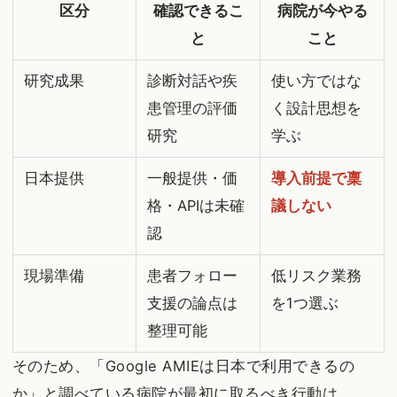
区分
確認できるこ
病院が今やる
と
こと
研究成果
診断対話や疾
使い方ではな
患管理の評価
く設計思想を
研究
学ぶ
日本提供
一般提供・価
導入前提で稟
格・APIは未確
議しない
認
現場準備
患者フォロー
低リスク業務
支援の論点は
を1つ選ぶ
整理可能
そのため、「Google AMIEは日本で利用できるの
か」と調べている病院が最初に取るべき行動は、