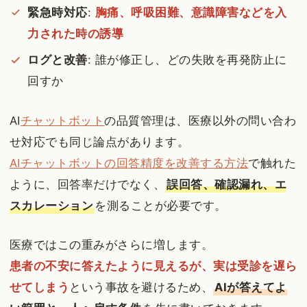
緊急時対応
:
胸痛、呼吸困難、意識障害などを入
力された時の誘導
ログと改善
: 誰が修正し、どの失敗を再発防止に
回すか
AI
チャットボット
の品質管理は、医療以外の問い合わ
せ対応でも同じ論点があります。
AIチャットボットの回答精度を改善する方法
で触れた
ように、回答率だけでなく、
誤回答、確認漏れ、エ
スカレーション
を測ることが必要です。
医療ではこの重みがさらに増します。
患者の不安に答えたように見えるが、実は受診を遅ら
せてしまう
という事故を避けるため、
AIが答えてよ