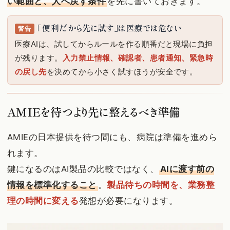
い範囲と、人へ戻す条件
を先に書いておきます。
「便利だから先に試す」は医療では危ない
警告
医療AIは、試してからルールを作る順番だと現場に負担
が残ります。
入力禁止情報、確認者、患者通知、緊急時
の戻し先
を決めてから小さく試すほうが安全です。
AMIEを待つより先に整えるべき準備
AMIEの日本提供を待つ間にも、病院は準備を進めら
れます。
鍵になるのはAI製品の比較ではなく、
AIに渡す前の
情報を標準化すること
。
製品待ちの時間を、業務整
理の時間に変える
発想が必要になります。