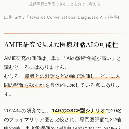
提供可否と準備できることを分けて考える
出典:
arXiv「Towards Conversational Diagnostic AI」(英語)
AMIE研究で見えた医療対話AIの可能性
AMIE研究の価値は、単に「AIの診断性能が高い」と
読むところにはありません。
むしろ、
患者との対話をどの軸で評価し、どこに人
間の監督を残すか
を具体的に示している点にありま
す。
2024年の研究では、
149のOSCE型シナリオ
で20名
のプライマリケア医と比較され、専門医評価で32軸
中28軸、患者役評価で26軸中24軸においてAMIEが