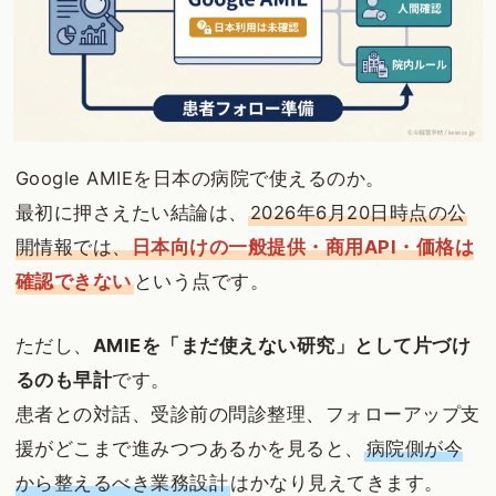
Google AMIEを日本の病院で使えるのか。
最初に押さえたい結論は、
2026年6月20日時点の公
開情報では、
日本向けの一般提供・商用API・価格は
確認できない
という点です。
ただし、
AMIEを「まだ使えない研究」として片づけ
るのも早計
です。
患者との対話、受診前の問診整理、フォローアップ支
援がどこまで進みつつあるかを見ると、
病院側が今
から整えるべき業務設計
はかなり見えてきます。