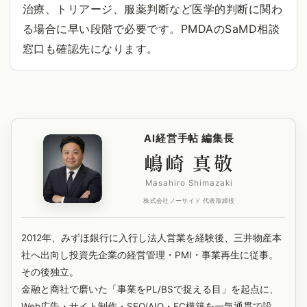
治療、トリアージ、服薬判断など医学的判断に関わ
る場合に早い段階で必要です。PMDAのSaMD相談
窓口も確認先になります。
AI経営手帖 編集長
嶋崎 真敬
Masahiro Shimazaki
株式会社ノーサイド 代表取締役
2012年、みずほ銀行に入行し法人営業を経験後、三井物産本
社へ出向し投資先企業の経営管理・PMI・事業再生に従事。
その後独立。
金融と商社で磨いた「事業をPL/BSで捉える目」を起点に、
Web広告・サイト制作・SEO/AIO・EC構築を一気通貫で設