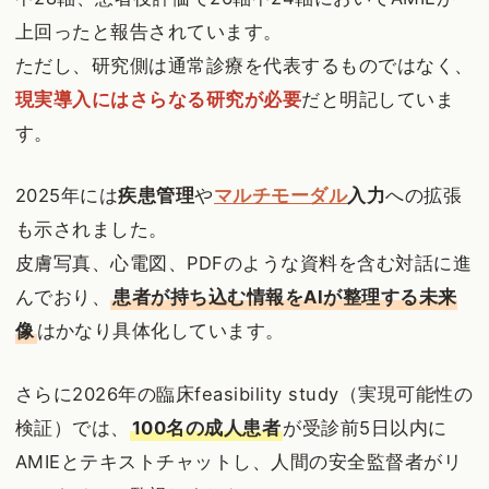
上回ったと報告されています。
ただし、研究側は通常診療を代表するものではなく、
現実導入にはさらなる研究が必要
だと明記していま
す。
2025年には
疾患管理
や
マルチモーダル
入力
への拡張
も示されました。
皮膚写真、心電図、PDFのような資料を含む対話に進
んでおり、
患者が持ち込む情報をAIが整理する未来
像
はかなり具体化しています。
さらに2026年の臨床feasibility study（実現可能性の
検証）では、
100名の成人患者
が受診前5日以内に
AMIEとテキストチャットし、人間の安全監督者がリ