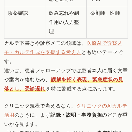
服薬確認
飲み忘れや副
薬剤師、医師
作用の入力整
理
カルテ下書きや診察メモの領域は、
医療AIで診察メ
モ・カルテ作成を支援する考え方
とも近いテーマで
す。
違いは、患者フォローアップでは患者本人に届く文章
や案内が絡むため、
誤解を招く表現、緊急症状の見
落とし、受診遅れ
を特に警戒する点にあります。
クリニック規模で考えるなら、
クリニックのAIカルテ
活用
のように、まず
記録・説明・事務負担
のどこが重
いかを見ます。