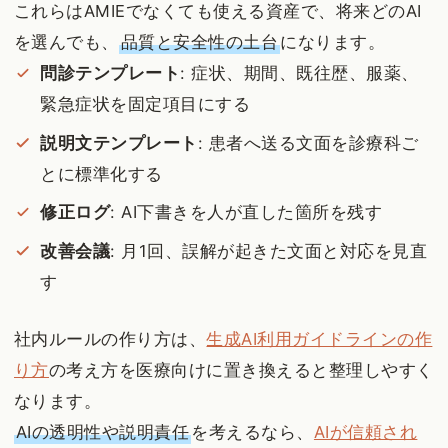
これらはAMIEでなくても使える資産で、将来どのAI
を選んでも、
品質と安全性の土台
になります。
問診テンプレート
: 症状、期間、既往歴、服薬、
緊急症状を固定項目にする
説明文テンプレート
: 患者へ送る文面を診療科ご
とに標準化する
修正ログ
: AI下書きを人が直した箇所を残す
改善会議
: 月1回、誤解が起きた文面と対応を見直
す
社内ルールの作り方は、
生成AI利用ガイドラインの作
り方
の考え方を医療向けに置き換えると整理しやすく
なります。
AIの透明性や説明責任
を考えるなら、
AIが信頼され