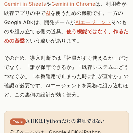
Gemini in Sheets
や
Gemini in Chrome
は、利用者が
既存アプリの中で
AI
を使うための機能です。一方の
Google ADKは、開発チームが
AIエージェント
そのも
のを組み立てる側の道具。
使う機能ではなく、作るた
めの基盤
という違いがあります。
そのため、導入判断では「社員がすぐ使えるか」だけ
でなく、「誰が保守できるか」「既存システムにどう
つなぐか」「本番運用で止まった時に誰が直すか」の
確認が必要です。AIエージェントを業務に組み込むほ
ど、この裏側の設計が効く部分。
ADKはPythonだけの道具ではない
Topic
公式ページでは、Google ADKが
Python、