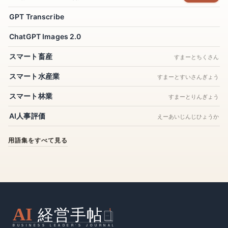
GPT Transcribe
AI開発者
えーあいかいはつしゃ
ChatGPT Images 2.0
AIマネタイズ
スマート畜産
学習可能システム
がくしゅうかのうしすてむ
すまーとちくさん
スマート水産業
Code of Practice on marking and labelling AI-generated
すまーとすいさんぎょう
content
スマート林業
すまーとりんぎょう
コードオブプラクティスオンマーキングアンドラベリングエーアイジェネレーテッドコンテント
AI人事評価
プロセスディスカバリー
えーあいじんじひょうか
Qwen DeepResearch
用語集をすべて見る
用語集をすべて見る