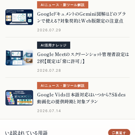
AIニュース・新ツール解説
GoogleドキュメントのGemini図解はどのプラ
ンで使える？対象契約とWeb版限定の注意点
2026.07.29
AI活用ナレッジ
Google Meetのスクリーンショット管理者設定は
2択【既定は「常に許可」】
2026.07.28
AIニュース・新ツール解説
Google Vids日本語対応はいつから？Slides
動画化の提供時期と対象プラン
2026.07.14
いま読まれている用語
まだそこまで読まれていない用語
表に戻す
裏返す