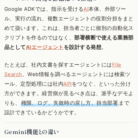
Google ADKでは、指示を受ける
AI
本体、外部ツー
ル、実行の流れ、複数エージェントの役割分担をまと
めて扱います。これは、担当者ごとに個別の自動化ス
クリプトを作るのではなく、
部署横断で使える業務部
品として
AIエージェント
を設計する発想
。
たとえば、社内文書を探すエージェントには
File
Search
、Web情報を調べるエージェントには検索ツ
ール、定型処理には社内
API
をつなぐ、といった分け
方ができます。経営側が見るべき点は、派手なデモよ
りも、
権限、ログ、失敗時の戻し方、担当部署
まで
設計できているかどうかです。
Gemini機能との違い