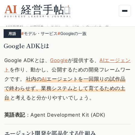
AI経営手帖
AI用語集
モデル・サービス
Googleの一族
#
モデル・サービス
#
Googleの一族
用語
Google ADKとは
Google ADKとは、
Google
が提供する、
AIエージェン
ト
を作り、動かし、公開するための開発フレームワー
クです。
社内の
AI
エージェントを一回限りの試作品
で終わらせず、業務システムとして育てるための土
台
と考えると分かりやすいでしょう。
英語表記
：Agent Development Kit (ADK)
エージェント開発を部品化する仕組み