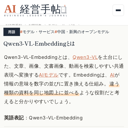
AI経営手帖
AI用語集
モデル・サービス
中国・新興のオープンモデル
#
モデル・サービス
#
中国・新興のオープンモデル
用語
Qwen3-VL-Embeddingとは
Qwen3-VL-Embeddingとは、
Qwen3-VL
を土台にし
た、文章、画像、文書画像、動画を検索しやすい共通
表現へ変換する
AIモデル
です。Embeddingは、
AI
が
情報の意味を数字の並びに置き換える仕組み。
違う
種類の資料を同じ地図上に並べる
ような役割だと考
えると分かりやすいでしょう。
英語表記
：Qwen3-VL-Embedding