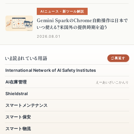
AIニュース・新ツール解説
Gemini SparkのChrome自動操作は日本で
いつ使える？米国外の提供時期を追う
2026.08.01
いま読まれている用語
まだそこまで読まれていない用語
表に戻す
裏返す
International Network of AI Safety Institutes
MCPトンネル
AI在庫管理
人間の主体性
にんげんのしゅたいせい
えーあいざいこかんり
Shieldstral
UCX
ユーシーエックス
スマートメンテナンス
GPAI Provider Obligations (AI Act)
スマート保安
データドリブンアトリビューション
スマート物流
ISO/IEC 27090