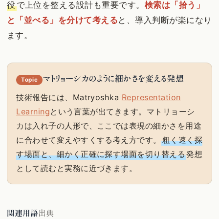
役
で上位を整える設計も重要です。
検索は「拾う」
と「並べる」を分けて考える
と、導入判断が楽になり
ます。
マトリョーシカのように細かさを変える発想
Topic
技術報告には、Matryoshka
Representation
Learning
という言葉が出てきます。マトリョーシ
カは入れ子の人形で、ここでは表現の細かさを用途
に合わせて変えやすくする考え方です。
粗く速く探
す場面と、細かく正確に探す場面を切り替える
発想
として読むと実務に近づきます。
関連用語
出典