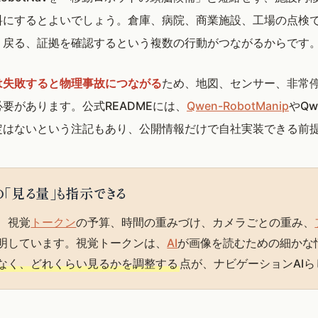
料にするとよいでしょう。倉庫、病院、商業施設、工場の点検
、戻る、証拠を確認するという複数の行動がつながるからです
は失敗すると物理事故につながる
ため、地図、センサー、非常
要があります。公式READMEには、
Qwen-RobotManip
やQw
定はないという注記もあり、公開情報だけで自社実装できる前
の「見る量」も指示できる
は、視覚
トークン
の予算、時間の重みづけ、カメラごとの重み、
明しています。視覚トークンは、
AI
が画像を読むための細かな
なく、どれくらい見るかを調整する
点が、ナビゲーションAI