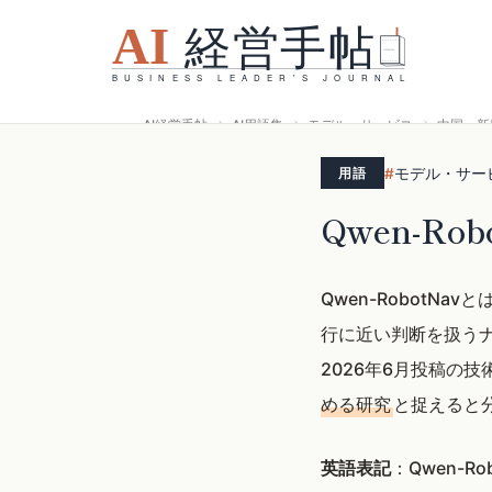
AI経営手帖
AI用語集
モデル・サービス
中国・新
#
モデル・サー
用語
Qwen-Ro
Qwen-RobotNavと
行に近い判断を扱うナ
2026年6月投稿の
める研究
と捉えると
英語表記
：Qwen-Rob