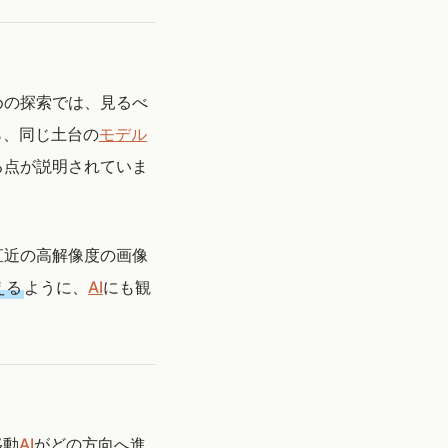
めの探索では、見るべ
ら、同じ土台の
モデル
る点が説明されていま
直近の高解像度の画像
える
ように、
AI
にも観
移動
AI
がどの方向へ進