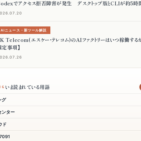
Codexでアクセス拒否障害が発生 デスクトップ版とCLIが約5
026.07.20
AIニュース・新ツール解説
SK Telecom(エスケー・テレコム)のAIファクトリーはいつ稼働する
確定事項】
026.07.26
いま読まれている用語
まだそこまで読まれていない用語
NG
ング
センター
ウド
Slack AI chan
27091
しん