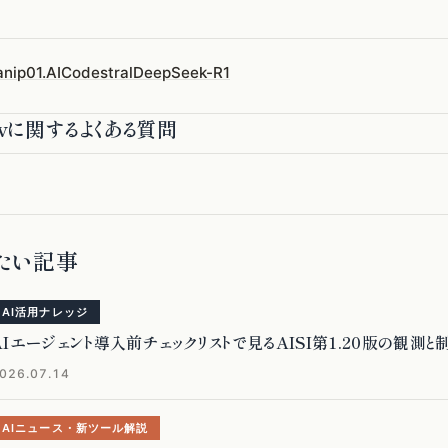
nip
01.AI
Codestral
DeepSeek-R1
Navに関するよくある質問
たい記事
AI活用ナレッジ
AIエージェント導入前チェックリストで見るAISI第1.20版の観測と
026.07.14
AIニュース・新ツール解説