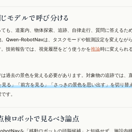
同じモデルで呼び分ける
っても、道案内、物体探索、追跡、自律走行、質問に答えるた
。Qwen-RobotNavは、タスクモードや観測設定を変えなが
す。技術報告では、視覚履歴をどう使うかを
推論
時に変えられ
では過去の景色を覚える必要があります。対象物の追跡では、
を見る」「前方を見る」「さっきの景色を思い出す」を切り替
想です。
点検ロボットで見るべき論点
RobotNavを「移動ロボットの頭脳候補」と短絡せず、施設内