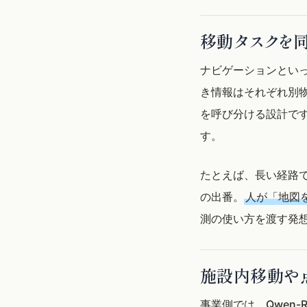
移動タスクを
ナビゲーションとい
き情報はそれぞれ別物
を呼び分ける設計で
す。
たとえば、長い経路
の出番。
人が「地図
測の使い方を渡す発
施設内移動や
事業側では、Qwen-