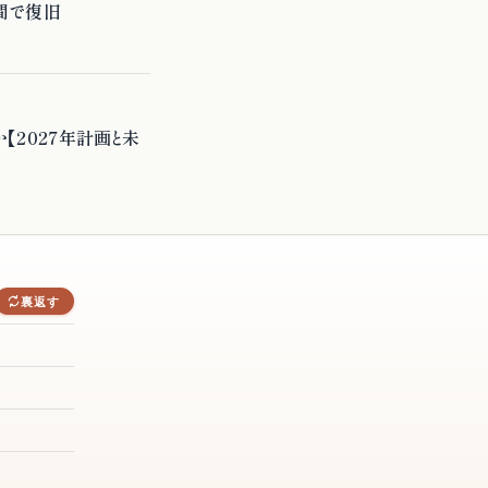
時間で復旧
か【2027年計画と未
DORMANT
裏返す
Hy3
AIブラウザ
nel recaps
AI問診