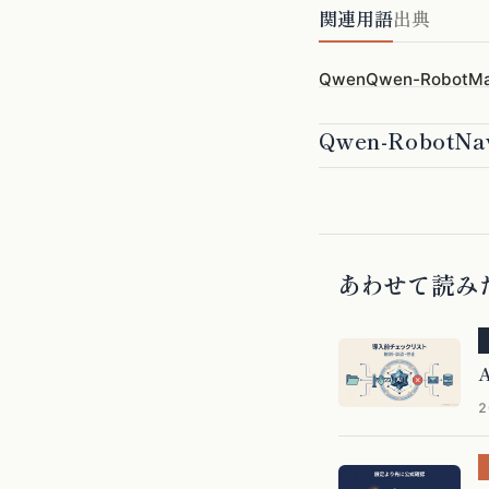
関連用語
出典
Qwen
Qwen-RobotMa
Qwen-Robot
あわせて読み
2