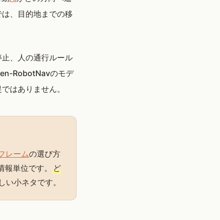
では、目的地までの移
。
停止、人の通行ルール
en-RobotNavのモデ
提ではありません。
フレーム
の選び方
情報単位です。
ど
らしい小ネタです。