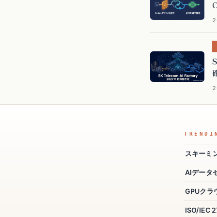
2
2
TRENDI
表に戻す
スキーミ
AIデータ
GPUクラ
ISO/IEC 
えーあいもん